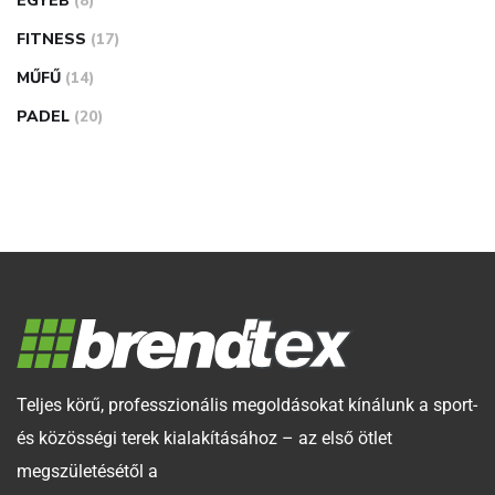
EGYÉB
(8)
FITNESS
(17)
MŰFŰ
(14)
PADEL
(20)
Teljes körű, professzionális megoldásokat kínálunk a sport-
és közösségi terek kialakításához – az első ötlet
megszületésétől a