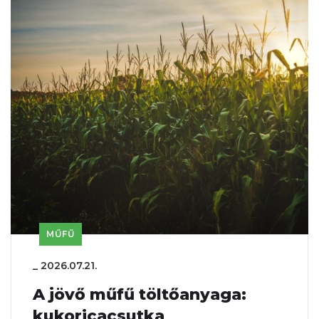
MŰFŰ
_
2026.07.21.
A jövő műfű töltőanyaga:
kukoricacsutka