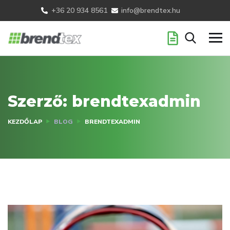
+36 20 934 8561
info@brendtex.hu
Szerző:
brendtexadmin
KEZDŐLAP
BLOG
BRENDTEXADMIN