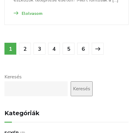
eszközök telepítése esetén? Miért fontosak a […]
Elolvasom
1
2
3
4
5
6
Keresés
Keresés
Kategóriák