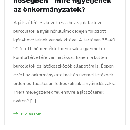
hőségben – mire figyeljenek
az önkormányzatok?
A játszótéri eszközök és a hozzájuk tartozó
burkolatok a nyári hőhullámok idején fokozott
igénybevételnek vannak kitéve. A tartósan 35-40
°C feletti hőmérséklet nemcsak a gyermekek
komfortérzetére van hatással, hanem a kültéri
burkolatok és játékeszközök állapotára is. Éppen
ezért az önkormányzatoknak és üzemeltetőknek
érdemes tudatosan felkészülniük a nyári időszakra.
Miért melegszenek fel ennyire a játszóterek
nyáron? […]
Elolvasom