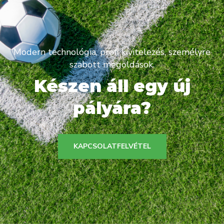
Modern technológia, profi kivitelezés, személyre
szabott megoldások.
Készen áll egy új
pályára?
KAPCSOLATFELVÉTEL