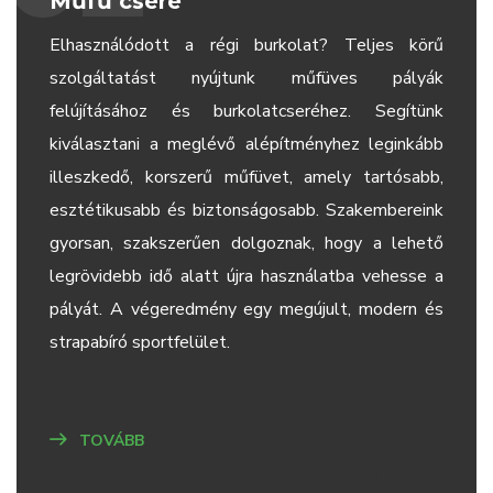
Műfű csere
Elhasználódott a régi burkolat? Teljes körű
szolgáltatást nyújtunk műfüves pályák
felújításához és burkolatcseréhez. Segítünk
kiválasztani a meglévő alépítményhez leginkább
illeszkedő, korszerű műfüvet, amely tartósabb,
esztétikusabb és biztonságosabb. Szakembereink
gyorsan, szakszerűen dolgoznak, hogy a lehető
legrövidebb idő alatt újra használatba vehesse a
pályát. A végeredmény egy megújult, modern és
strapabíró sportfelület.
TOVÁBB