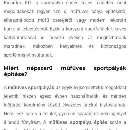
Brendtex Kft. a sportpálya építés teljes területén kínál
megoldásokat: legyen szó új műfüves pálya építéséről,
elhasználódott műfű cseréjéről vagy modern rekortán
burkolat telepítéséről. Ezek a korszerű sportfelületek kevés
karbantartással is hosszú éveken át megbízhatóak
maradnak, miközben kényelmes és biztonságos
sportélményt nyújtanak.
Miért népszerű műfüves sportpályák
építése?
A
az egyik legkeresettebb megoldást
műfüves sportpályák
jelentik, hiszen egész évben használhatók, és minden
időjárási körülmény között élvezetes játékot biztosítanak.
Nem lesz sáros a felület, gyorsan szárad, és nem igényel
állandó fűnyírást. A
során a
műfüves spotpálya építés