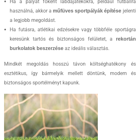
Ha a pályát főként labdajátékokra, például futballra
használná, akkor a
jelenti
műfüves sportpályák építése
a legjobb megoldást.
Ha futásra, atlétikai edzésekre vagy többféle sportágra
keresünk tartós és biztonságos felületet, a
rekortán
az ideális választás.
burkolatok beszerzése
Mindkét megoldás hosszú távon költséghatékony és
esztétikus, így bármelyik mellett döntünk, modern és
biztonságos sportélményt kapunk.