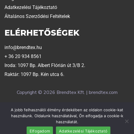
Adatkezelési Tájékoztató
Általános Szerződési Feltételek
ELÉRHETŐSÉGEK
info@brendtex.hu
+ 36 20 934 8561
Iroda: 1097 Bp. Albert Flórián út 3/B 2.
Raktár: 1097 Bp. Kén utca 6.
Copyright © 2026 Brendtex Kft. | brendtex.com
A jobb felhasználói élmény érdekében az oldalon cookie-kat
Weboldalt készítette:
Exaline
használunk. Oldalunk használatával, Ön elfogadja a cookie-k
használatát.
Elfogadom
Adatkezelési Tájékoztató