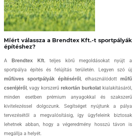
Miért válassza a Brendtex Kft.-t sportpályák
építéshez?
A
teljes körű megoldásokat nyújt a
Brendtex Kft.
sportpálya építés és felújítás területén. Legyen szó új
, elhasználódott
műfüves sportpályák építéséről
műfű
, vagy korszerű
kialakításáról,
cseréjéről
rekortán burkolat
minden esetben prémium anyagokkal és szakszerű
kivitelezéssel dolgozunk. Segítséget nyújtunk a pálya
tervezésétől a megvalósításig, így ügyfeleink biztosak
lehetnek abban, hogy a végeredmény hosszú távon is
megállja a helyét.