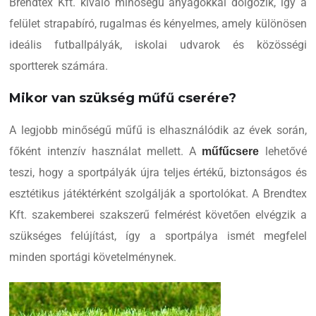
Brendtex Kft. kiváló minőségű anyagokkal dolgozik, így a
felület strapabíró, rugalmas és kényelmes, amely különösen
ideális futballpályák, iskolai udvarok és közösségi
sportterek számára.
Mikor van szükség műfű cserére?
A legjobb minőségű műfű is elhasználódik az évek során,
főként intenzív használat mellett. A
lehetővé
műfűcsere
teszi, hogy a sportpályák újra teljes értékű, biztonságos és
esztétikus játéktérként szolgálják a sportolókat. A Brendtex
Kft. szakemberei szakszerű felmérést követően elvégzik a
szükséges felújítást, így a sportpálya ismét megfelel
minden sportági követelménynek.