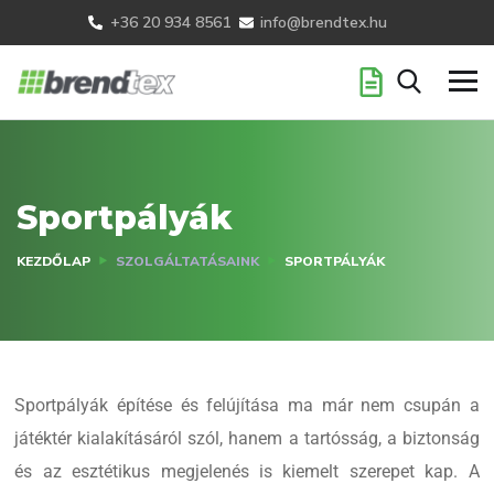
+36 20 934 8561
info@brendtex.hu
Sportpályák
KEZDŐLAP
SZOLGÁLTATÁSAINK
SPORTPÁLYÁK
Sportpályák építése és felújítása ma már nem csupán a
játéktér kialakításáról szól, hanem a tartósság, a biztonság
és az esztétikus megjelenés is kiemelt szerepet kap. A