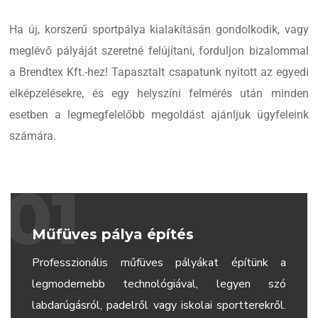
Ha új, korszerű sportpálya kialakításán gondolkodik, vagy
meglévő pályáját szeretné felújítani, forduljon bizalommal
a Brendtex Kft.-hez! Tapasztalt csapatunk nyitott az egyedi
elképzelésekre, és egy helyszíni felmérés után minden
esetben a legmegfelelőbb megoldást ajánljuk ügyfeleink
számára.
01
Műfüves pálya építés
Professzionális műfüves pályákat építünk a
legmodernebb technológiával, legyen szó
labdarúgásról, padelről vagy iskolai sportterekről.