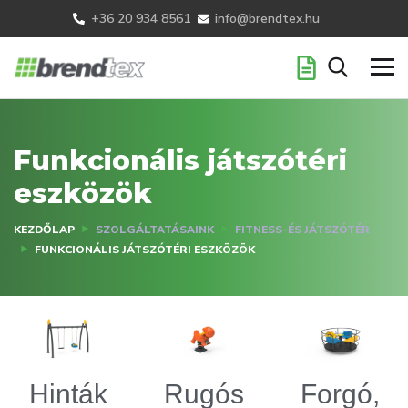
+36 20 934 8561
info@brendtex.hu
Funkcionális játszótéri
eszközök
KEZDŐLAP
SZOLGÁLTATÁSAINK
FITNESS-ÉS JÁTSZÓTÉR
FUNKCIONÁLIS JÁTSZÓTÉRI ESZKÖZÖK
Hinták
Rugós
Forgó,