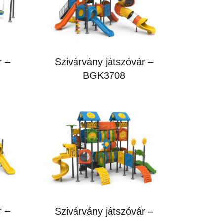
r –
Szivárvány játszóvár –
BGK3708
r –
Szivárvány játszóvár –