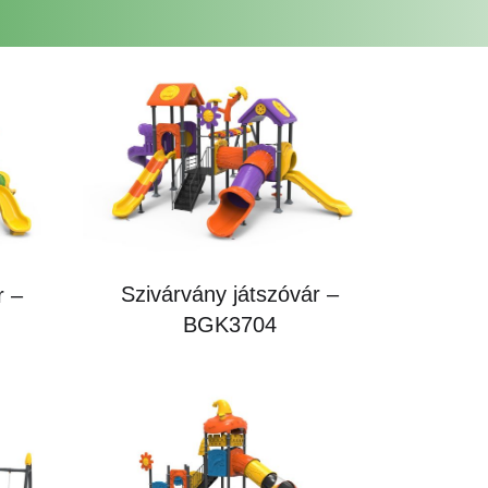
Szivárvány játszóvár –
r –
BGK3704