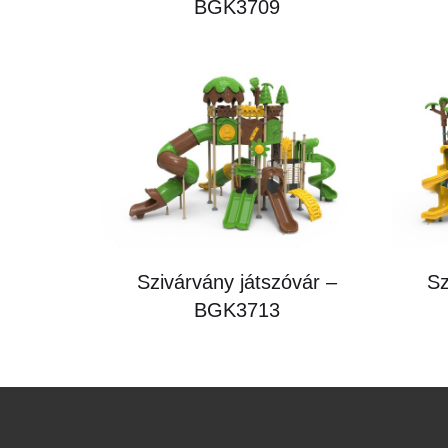
BGK3709
Sz
Szivárvány játszóvár –
BGK3713