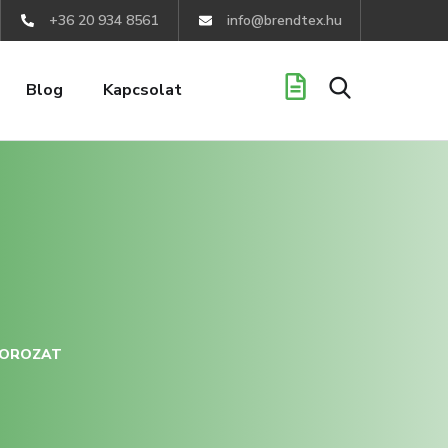
+36 20 934 8561
info@brendtex.hu
Blog
Kapcsolat
SOROZAT