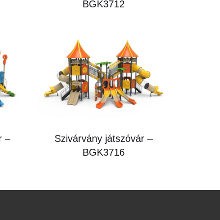
BGK3712
r –
Szivárvány játszóvár –
BGK3716