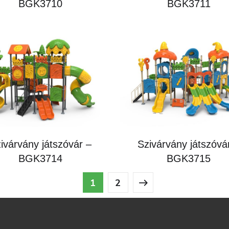
BGK3710
BGK3711
ivárvány játszóvár –
Szivárvány játszóvá
BGK3714
BGK3715
1
2