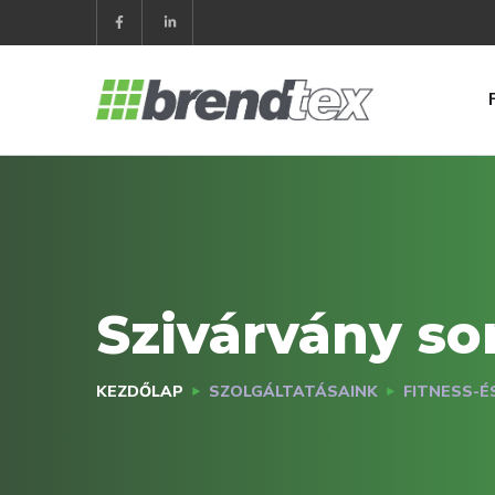
Szivárvány so
KEZDŐLAP
SZOLGÁLTATÁSAINK
FITNESS-É