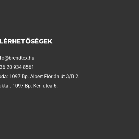
ELÉRHETŐSÉGEK
nfo@brendtex.hu
 36 20 934 8561
oda: 1097 Bp. Albert Flórián út 3/B 2.
aktár: 1097 Bp. Kén utca 6.