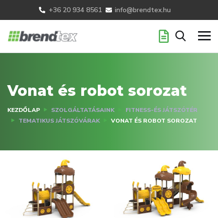
+36 20 934 8561
info@brendtex.hu
Vonat és robot sorozat
KEZDŐLAP
SZOLGÁLTATÁSAINK
FITNESS-ÉS JÁTSZÓTÉR
TEMATIKUS JÁTSZÓVÁRAK
VONAT ÉS ROBOT SOROZAT