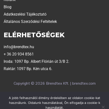
Blog
Adatkezelési Tájékoztató
Általános Szerződési Feltételek
ELÉRHETŐSÉGEK
info@brendtex.hu
+ 36 20 934 8561
Iroda: 1097 Bp. Albert Flórián út 3/B 2.
Raktár: 1097 Bp. Kén utca 6.
Copyright © 2026 Brendtex Kft. | brendtex.com
A jobb felhasználói élmény érdekében az oldalon cookie-kat
Weboldalt készítette:
Exaline
használunk. Oldalunk használatával, Ön elfogadja a cookie-k
használatát.