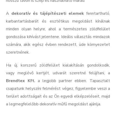
hosszú távon is szép és használható marad.
A
dekoratív és tájépítészeti elemek
fenntartható,
karbantartásbarát és esztétikus megoldást kínálnak
minden olyan helyre, ahol a természetes zöldfelület
gondozása kihívást jelentene. Ideális választás mindazok
számára, akik egész évben rendezett, üde környezetet
szeretnének.
Ha új, korszerű zöldfelület kialakításán gondolkodik,
vagy meglévő kertjét, udvarát szeretné felújítani, a
Brendtex Kft.
a legjobb partner ebben. Tapasztalt
csapatunk helyszíni felmérést végez, figyelembe veszi a
terület adottságait és az Ön egyedi elképzeléseit, majd
a legmegfelelőbb dekoratív műfű megoldást ajánlja.