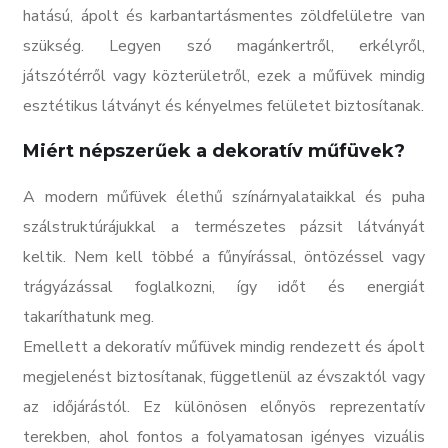
hatású, ápolt és karbantartásmentes zöldfelületre van
szükség. Legyen szó magánkertről, erkélyről,
játszótérről vagy közterületről, ezek a műfüvek mindig
esztétikus látványt és kényelmes felületet biztosítanak.
Miért népszerűek a dekoratív műfüvek?
A modern műfüvek élethű színárnyalataikkal és puha
szálstruktúrájukkal a természetes pázsit látványát
keltik. Nem kell többé a fűnyírással, öntözéssel vagy
trágyázással foglalkozni, így időt és energiát
takaríthatunk meg.
Emellett a dekoratív műfüvek mindig rendezett és ápolt
megjelenést biztosítanak, függetlenül az évszaktól vagy
az időjárástól. Ez különösen előnyös reprezentatív
terekben, ahol fontos a folyamatosan igényes vizuális