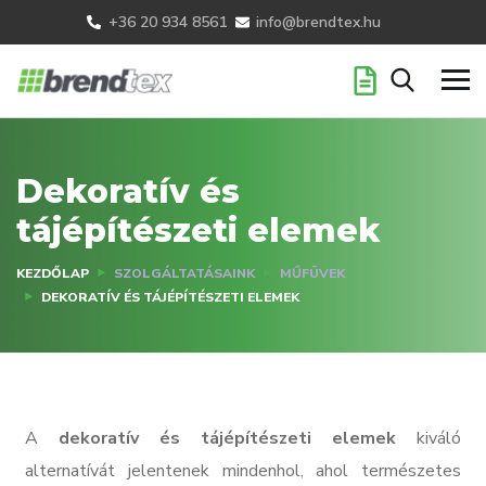
+36 20 934 8561
info@brendtex.hu
Dekoratív és
tájépítészeti elemek
KEZDŐLAP
SZOLGÁLTATÁSAINK
MŰFÜVEK
DEKORATÍV ÉS TÁJÉPÍTÉSZETI ELEMEK
A
dekoratív és tájépítészeti elemek
kiváló
alternatívát jelentenek mindenhol, ahol természetes