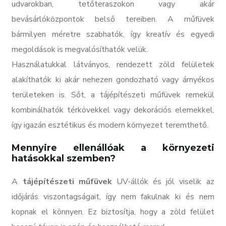
udvarokban, tetőteraszokon vagy akár
bevásárlóközpontok belső tereiben. A műfüvek
bármilyen méretre szabhatók, így kreatív és egyedi
megoldások is megvalósíthatók velük.
Használatukkal látványos, rendezett zöld felületek
alakíthatók ki akár nehezen gondozható vagy árnyékos
területeken is. Sőt, a tájépítészeti műfüvek remekül
kombinálhatók térkövekkel vagy dekorációs elemekkel,
így igazán esztétikus és modern környezet teremthető.
Mennyire ellenállóak a környezeti
hatásokkal szemben?
A
tájépítészeti műfüvek
UV-állók és jól viselik az
időjárás viszontagságait, így nem fakulnak ki és nem
kopnak el könnyen. Ez biztosítja, hogy a zöld felület