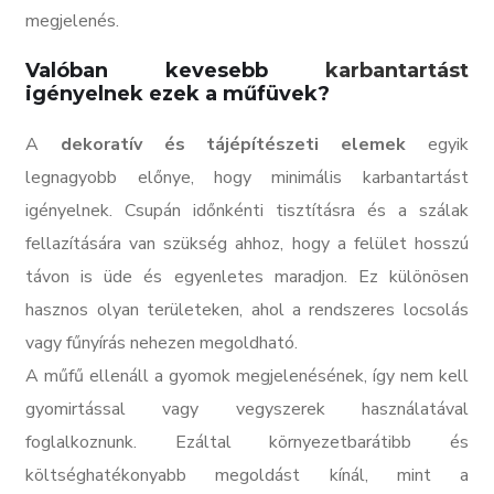
megjelenés.
Valóban kevesebb
karbantartást
igényelnek ezek a műfüvek?
A
dekoratív és tájépítészeti elemek
egyik
legnagyobb előnye, hogy minimális karbantartást
igényelnek. Csupán időnkénti tisztításra és a szálak
fellazítására van szükség ahhoz, hogy a felület hosszú
távon is üde és egyenletes maradjon. Ez különösen
hasznos olyan területeken, ahol a rendszeres locsolás
vagy fűnyírás nehezen megoldható.
A műfű ellenáll a gyomok megjelenésének, így nem kell
gyomirtással vagy vegyszerek használatával
foglalkoznunk. Ezáltal környezetbarátibb és
költséghatékonyabb megoldást kínál, mint a