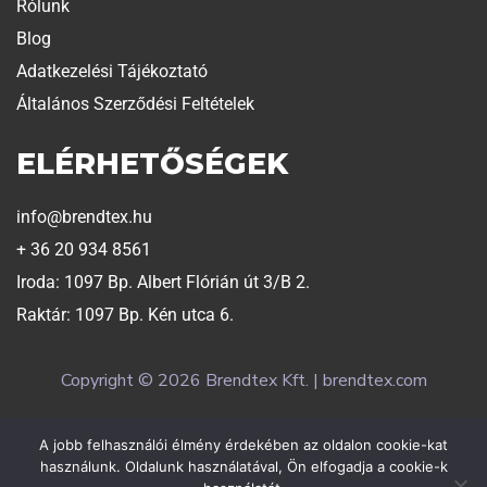
Rólunk
Blog
Adatkezelési Tájékoztató
Általános Szerződési Feltételek
ELÉRHETŐSÉGEK
info@brendtex.hu
+ 36 20 934 8561
Iroda: 1097 Bp. Albert Flórián út 3/B 2.
Raktár: 1097 Bp. Kén utca 6.
Copyright © 2026 Brendtex Kft. | brendtex.com
A jobb felhasználói élmény érdekében az oldalon cookie-kat
Weboldalt készítette:
Exaline
használunk. Oldalunk használatával, Ön elfogadja a cookie-k