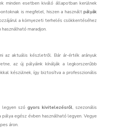
tek minden esetben kiváló állapotban kerülnek
ontoknak is megfelel, hiszen a használt
pályák
ozzájárul a környezeti terhelés csökkentéséhez
n használható maradjon.
 az aktuális készletről. Bár ár-érték arányuk
etne, az új pályáink kínálják a legkorszerűbb
al készülnek, így biztosítva a professzionális
 – legyen szó
gyors kivitelezésről
, szezonális
 a pálya egész évben használható legyen. Vegye
pes áron.