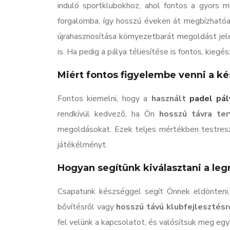
induló sportklubokhoz, ahol fontos a gyors m
forgalomba, így hosszú éveken át megbízhatóan
újrahasznosítása környezetbarát megoldást jel
is. Ha pedig a pálya téliesítése is fontos, kie
Miért fontos figyelembe venni a kés
Fontos kiemelni, hogy a
használt
padel pál
rendkívül kedvező, ha Ön
hosszú távra ter
megoldásokat. Ezek teljes mértékben testresza
játékélményt.
Hogyan segítünk kiválasztani a l
Csapatunk készséggel segít Önnek eldönteni,
bővítésről vagy
hosszú távú klubfejlesztésr
fel velünk a kapcsolatot, és valósítsuk meg e