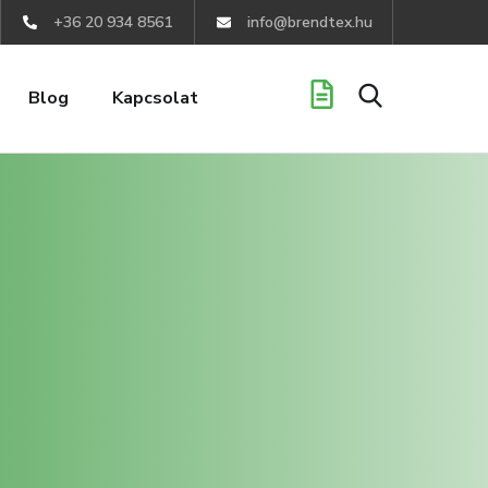
+36 20 934 8561
info@brendtex.hu
Blog
Kapcsolat