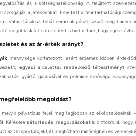
egvalósítás és a költséghatékonyság. A felújított szerkeze
 szolgálják a játékosokat. Emellett a fenntarthatósági szemp
ent. Választásukkal tehát nemcsak pénzt takarít meg, hanem h
gészítő megoldásként sátorfedést is biztosítunk, hogy egész évbe
zletet és az ár-érték arányt?
yák
mennyisége korlátozott, ezért érdemes időben érdeklődni
vezett, egyedi arculattal rendelkező létesítményt
szer
bhatók, gyártói garanciával és prémium minőségű alapanyagokk
egmegfelelőbb megoldást?
 melyik pályatípus felel meg legjobban az elképzeléseinek
ől
. Kérésére
sátorfedési megoldásokat
is biztosítunk, hogy
gyütt az Ön sportprojektjét megbízható minőségben és versenyké