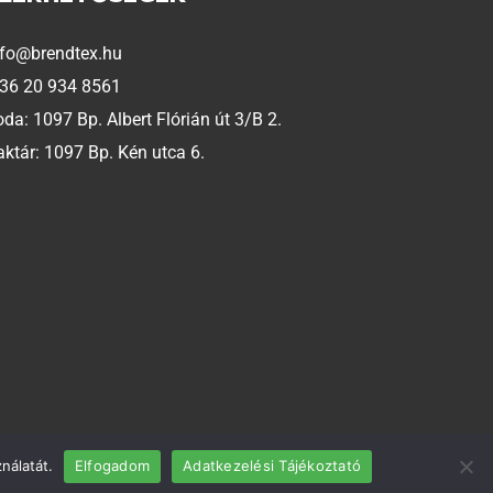
nfo@brendtex.hu
 36 20 934 8561
oda: 1097 Bp. Albert Flórián út 3/B 2.
aktár: 1097 Bp. Kén utca 6.
nálatát.
Elfogadom
Adatkezelési Tájékoztató