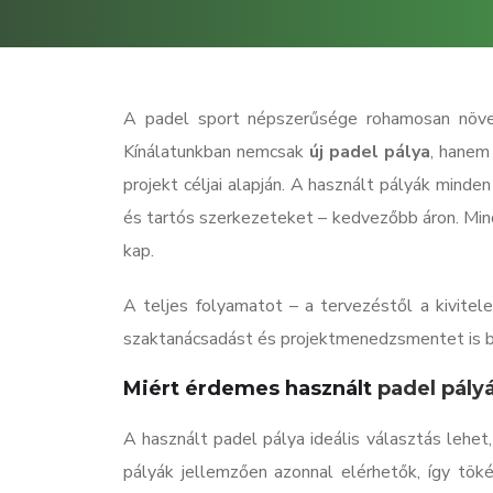
A padel sport népszerűsége rohamosan növeks
Kínálatunkban nemcsak
új padel pálya
, hanem
projekt céljai alapján. A használt pályák mind
és tartós szerkezeteket – kedvezőbb áron. Min
kap.
A teljes folyamatot – a tervezéstől a kivitel
szaktanácsadást és projektmenedzsmentet is bi
Miért érdemes használt
padel pály
A használt padel pálya ideális választás lehet
pályák jellemzően azonnal elérhetők, így tök