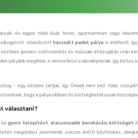
zik, és egyre több klub, hotel, sportcentrum vagy önkormá
 válogatott, ellenőrzött
használt padel pálya
is elérhető, íg
en esetben gondos szétszerelés és műszaki átvizsgálás után ker
den pályánk megfelel a nemzetközi szabványoknak, így biztos le
ezésig – egy kézben tartjuk, így Önnek nem kell több szolgál
ztosítunk, hogy a pálya időben és költséghatékonyan készüljön 
át
választani?
, ha
gyors telepítést
,
alacsonyabb beruházási költséget
é
életes megoldást jelentenek szezon előtti bővítéshez, idei