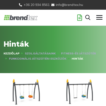
+36 20 934 8561
info@brendtex.hu
Hinták
KEZDŐLAP
SZOLGÁLTATÁSAINK
FITNESS-ÉS JÁTSZÓTÉR
FUNKCIONÁLIS JÁTSZÓTÉRI ESZKÖZÖK
HINTÁK