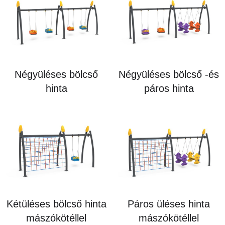
Négyüléses bölcső
Négyüléses bölcső -és
hinta
páros hinta
Kétüléses bölcső hinta
Páros üléses hinta
mászókötéllel
mászókötéllel