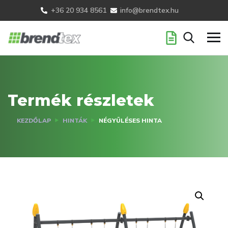
+36 20 934 8561
info@brendtex.hu
Termék részletek
KEZDŐLAP
HINTÁK
NÉGYÜLÉSES HINTA