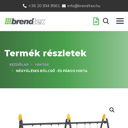
+36 20 934 8561
info@brendtex.hu
Termék részletek
KEZDŐLAP
HINTÁK
NÉGYÜLÉSES BÖLCSŐ -ÉS PÁROS HINTA