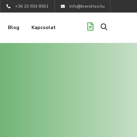
+36 20 934 8561
info@brendtex.hu
Blog
Kapcsolat