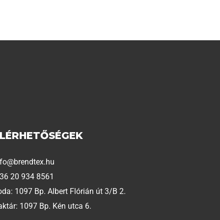
ELÉRHETŐSÉGEK
nfo@brendtex.hu
 36 20 934 8561
oda: 1097 Bp. Albert Flórián út 3/B 2.
aktár: 1097 Bp. Kén utca 6.