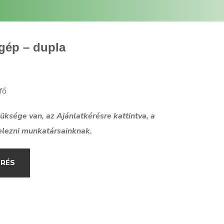
gép – dupla
fő
szüksége van, az Ajánlatkérésre kattintva, a
elezni munkatársainknak.
ÉRÉS