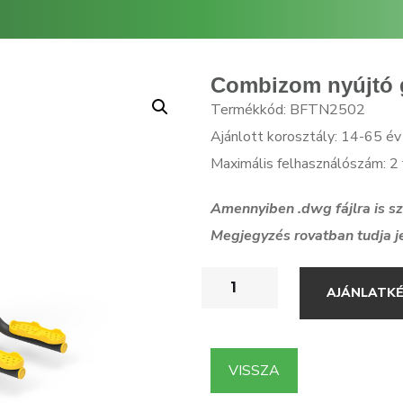
Combizom nyújtó 
Termékkód: BFTN2502
Ajánlott korosztály: 14-65 év
Maximális felhasználószám: 2 
Amennyiben .dwg f
ájlra is 
Megjegyzés rovatban tudja j
AJÁNLATK
VISSZA