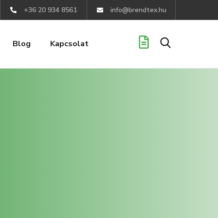
+36 20 934 8561
info@brendtex.hu
Blog
Kapcsolat