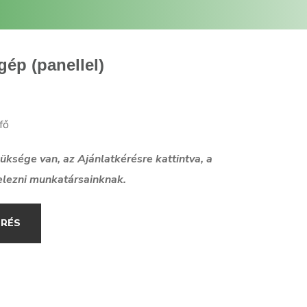
ép (panellel)
fő
szüksége van, az Ajánlatkérésre kattintva, a
elezni munkatársainknak.
ÉRÉS