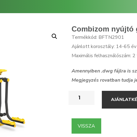
Combizom nyújtó g
Termékkód: BFTN2901
Ajánlott korosztály: 14-65 év
Maximális felhasználószám: 2 
Amennyiben .dwg f
ájlra is 
Megjegyzés rovatban tudja j
AJÁNLATK
VISSZA