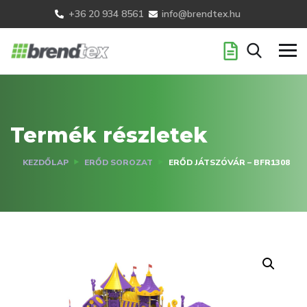
+36 20 934 8561
info@brendtex.hu
Termék részletek
KEZDŐLAP
ERŐD SOROZAT
ERŐD JÁTSZÓVÁR – BFR1308