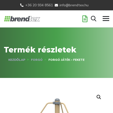
+36 20 934 8561
info@brendtex.hu
Termék részletek
KEZDŐLAP
FORGÓ
FORGÓ JÁTÉK – FEKETE