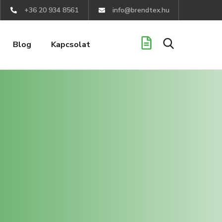
+36 20 934 8561
info@brendtex.hu
Blog
Kapcsolat