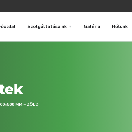
Főoldal
Szolgáltatásaink
Galéria
Rólunk
tek
00×500 MM – ZÖLD