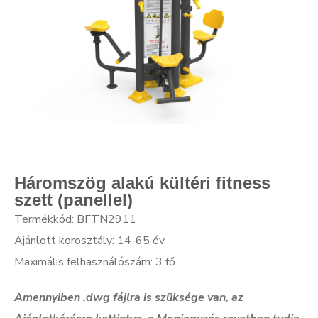
Háromszög alakú kültéri fitness
szett (panellel)
Termékkód: BFTN2911
Ajánlott korosztály: 14-65 év
Maximális felhasználószám: 3 fő
Amennyiben .dwg f
ájlra is szüksége van, az