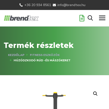
+36 20 934 8561
info@brendtex.hu
Termék részletek
KEZDŐLAP
FITNESS ESZKÖZÖK
HÚZÓDZKODÓ RÚD -ÉS MÁSZÓKERET