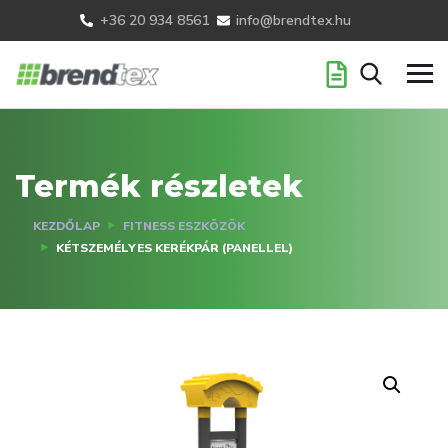
+36 20 934 8561
info@brendtex.hu
Termék részletek
KEZDŐLAP
FITNESS ESZKÖZÖK
KÉTSZEMÉLYES KERÉKPÁR (PANELLEL)