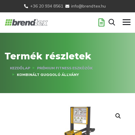
+36 20 934 8561
info@brendtex.hu
Termék részletek
KEZDŐLAP
PRÉMIUM FITNESS ESZKÖZÖK
KOMBINÁLT GUGGOLÓ ÁLLVÁNY