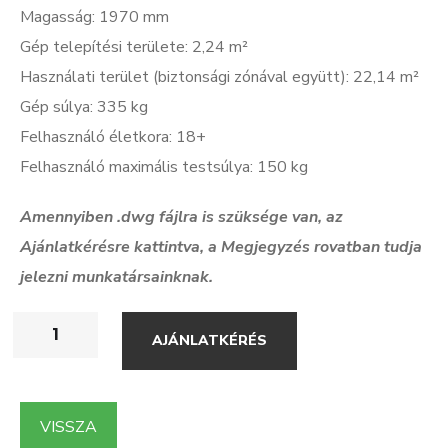
Magasság: 1970 mm
Gép telepítési területe: 2,24 m²
Használati terület (biztonsági zónával együtt): 22,14 m²
Gép súlya: 335 kg
Felhasználó életkora: 18+
Felhasználó maximális testsúlya: 150 kg
Amennyiben .dwg f
ájlra is szüksége van, az
Ajánlatkérésre kattintva, a Megjegyzés rovatban tudja
jelezni munkatársainknak.
AJÁNLATKÉRÉS
VISSZA