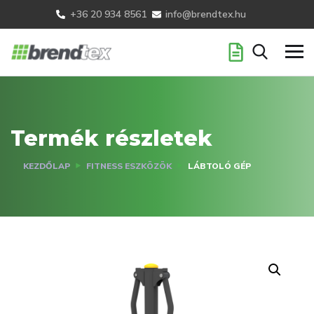
+36 20 934 8561
info@brendtex.hu
Termék részletek
KEZDŐLAP
FITNESS ESZKÖZÖK
LÁBTOLÓ GÉP