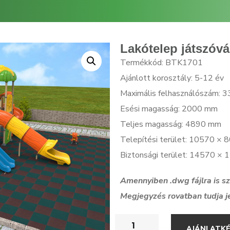
Lakótelep játszóv
Termékkód: BTK1701
Ajánlott korosztály: 5-12 év
Maximális felhasználószám: 3
Esési magasság: 2000 mm
Teljes magasság: 4890 mm
Telepítési terület: 10570 ×
Biztonsági terület: 14570 ×
Amennyiben .dwg f
ájlra is 
Megjegyzés rovatban tudja j
AJÁNLATK