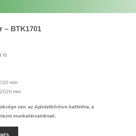
ár – BTK1701
3 fő
 8020 mm
 12020 mm
szüksége van, az Ajánlatkérésre kattintva, a
elezni munkatársainknak.
ÉRÉS