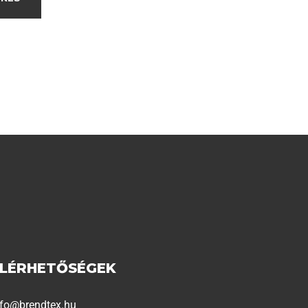
ELÉRHETŐSÉGEK
nfo@brendtex.hu