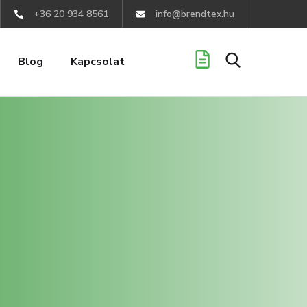
+36 20 934 8561
info@brendtex.hu
Blog
Kapcsolat