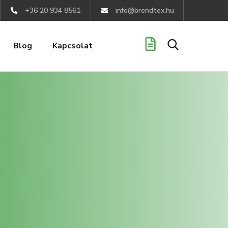
+36 20 934 8561
info@brendtex.hu
Blog
Kapcsolat