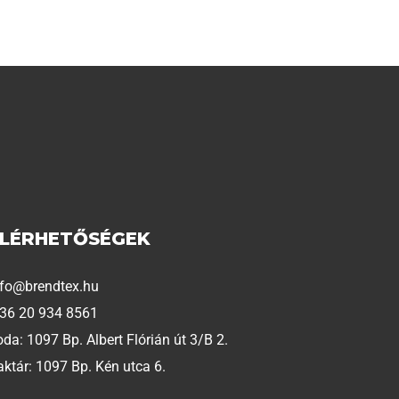
ELÉRHETŐSÉGEK
nfo@brendtex.hu
 36 20 934 8561
oda: 1097 Bp. Albert Flórián út 3/B 2.
aktár: 1097 Bp. Kén utca 6.