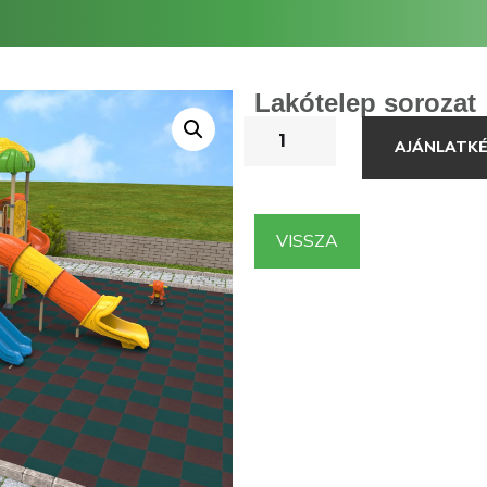
Lakótelep sorozat
AJÁNLATK
VISSZA