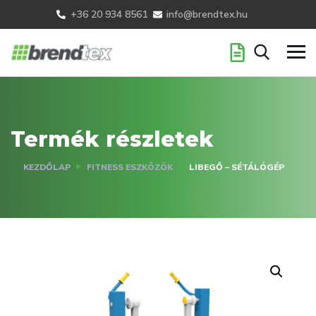
+36 20 934 8561
info@brendtex.hu
Termék részletek
KEZDŐLAP
FITNESS ESZKÖZÖK
LIBEGŐ – SÉTÁLÓGÉP