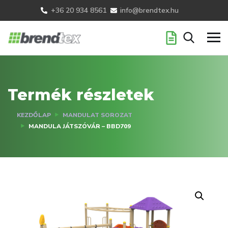
+36 20 934 8561
info@brendtex.hu
Termék részletek
KEZDŐLAP
MANDULAT SOROZAT
MANDULA JÁTSZÓVÁR – BBD709