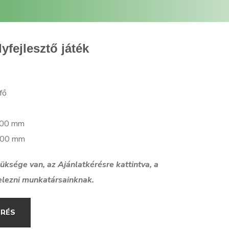
fejlesztő játék
fő
3100 mm
6100 mm
szüksége van, az Ajánlatkérésre kattintva, a
elezni munkatársainknak.
ÉRÉS