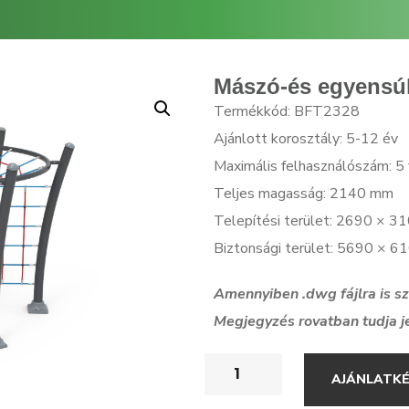
Mászó-és egyensúly
Termékkód: BFT2328
Ajánlott korosztály: 5-12 év
Maximális felhasználószám: 5 
Teljes magasság: 2140 mm
Telepítési terület: 2690 × 
Biztonsági terület: 5690 × 
Amennyiben .dwg f
ájlra is 
Megjegyzés rovatban tudja j
AJÁNLATK