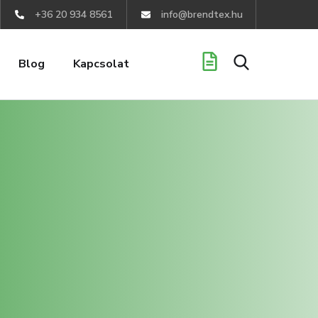
+36 20 934 8561
info@brendtex.hu
Blog
Kapcsolat