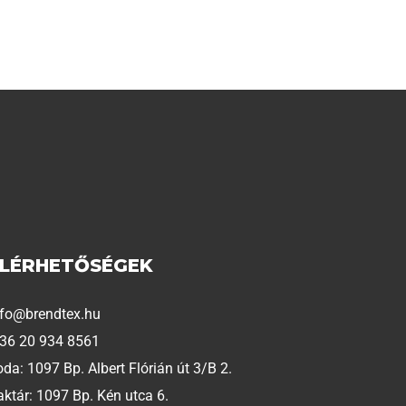
ELÉRHETŐSÉGEK
nfo@brendtex.hu
 36 20 934 8561
oda: 1097 Bp. Albert Flórián út 3/B 2.
aktár: 1097 Bp. Kén utca 6.