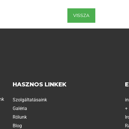
VISSZA
HASZNOS LINKEK
nk
Szolgáltatásaink
i
Galéria
+
Rólunk
Ir
Blog
R