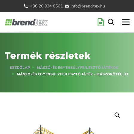
+36 20 934 8561
info@brendtex.hu
Termék részletek
KEZDŐLAP
MÁSZÓ-ÉS EGYENSÚLYFEJLESZTŐ JÁTÉKOK
MÁSZÓ-ÉS EGYENSÚLYFEJLESZTŐ JÁTÉK – MÁSZÓKÖTÉLLEL