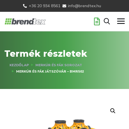
+36 20 934 8561
info@brendtex.hu
Termék részletek
KEZDŐLAP
MERKÚR ÉS FÁK SOROZAT
MERKÚR ÉS FÁK JÁTSZÓVÁR – BMR502