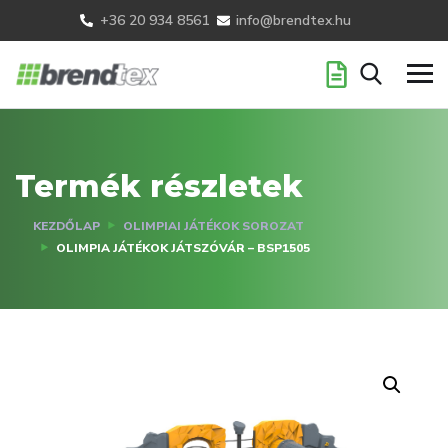
+36 20 934 8561
info@brendtex.hu
Termék részletek
KEZDŐLAP
OLIMPIAI JÁTÉKOK SOROZAT
OLIMPIA JÁTÉKOK JÁTSZÓVÁR – BSP1505