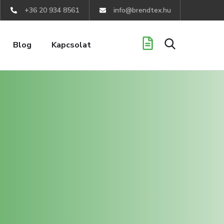
+36 20 934 8561
info@brendtex.hu
Blog
Kapcsolat