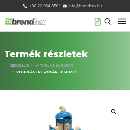
+36 20 934 8561
info@brendtex.hu
Termék részletek
KEZDŐLAP
VITORLÁS SOROZAT
VITORLÁS JÁTSZÓVÁR – BSL1202