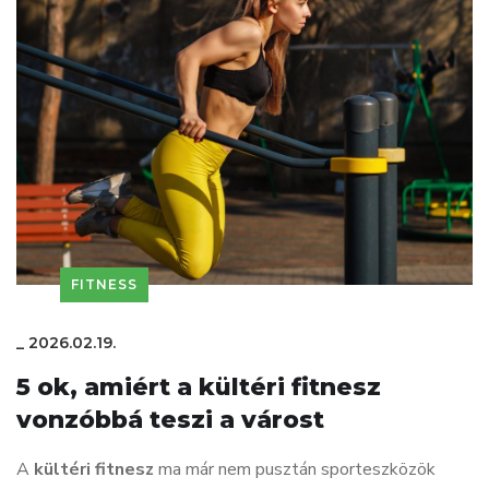
FITNESS
_
2026.02.19.
5 ok, amiért a kültéri fitnesz
vonzóbbá teszi a várost
A
kültéri fitnesz
ma már nem pusztán sporteszközök