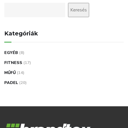
Keresés
Kategóriák
EGYÉB
(8)
FITNESS
(17)
MŰFŰ
(14)
PADEL
(20)