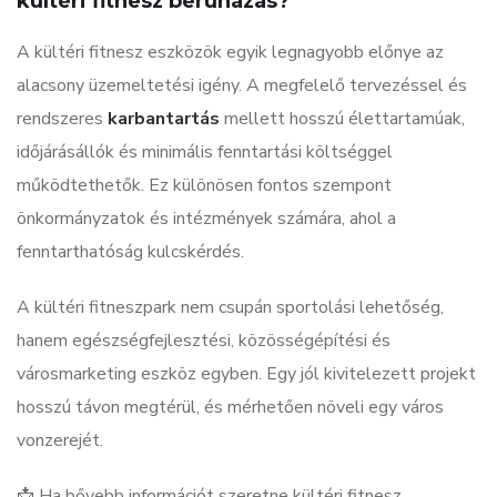
kültéri fitnesz beruházás?
A kültéri fitnesz eszközök egyik legnagyobb előnye az
alacsony üzemeltetési igény. A megfelelő tervezéssel és
rendszeres
karbantartás
mellett hosszú élettartamúak,
időjárásállók és minimális fenntartási költséggel
működtethetők. Ez különösen fontos szempont
önkormányzatok és intézmények számára, ahol a
fenntarthatóság kulcskérdés.
A kültéri fitneszpark nem csupán sportolási lehetőség,
hanem egészségfejlesztési, közösségépítési és
városmarketing eszköz egyben. Egy jól kivitelezett projekt
hosszú távon megtérül, és mérhetően növeli egy város
vonzerejét.
📩 Ha bővebb információt szeretne kültéri fitnesz