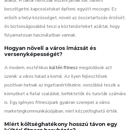
alakul. A lakók nemcsak edzeni járnak ide, hanem
beszélgetni, kapcsolatokat építeni, együtt mozogni. Ez
erősíti a helyi közösséget, növeli az összetartozás érzését,
és biztonságosabbá teszi a közterületeket azáltal, hogy
folyamatosan használatban vannak.
Hogyan növeli a város imázsát és
versenyképességét?
A modern, esztétikus
kültéri fitnesz
megoldások azt
üzenik: a város halad a korral. Az ilyen fejlesztések
pozitívan hatnak az ingatlanértékekre, vonzóbbá teszik a
környéket a fiatal családok, befektetők és turisták számára
is. Egy igényes fitneszpark gyakran szerepel a város
marketingkommunikációjában, mint kézzelfogható érték.
Miért költséghatékony hosszú távon egy