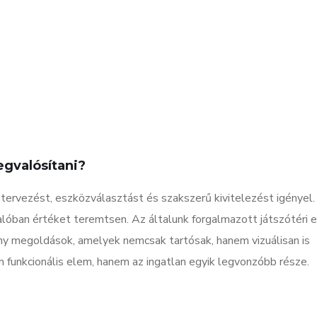
egvalósítani?
 tervezést, eszközválasztást és szakszerű kivitelezést igényel.
valóban értéket teremtsen. Az általunk forgalmazott játszótéri
ny megoldások, amelyek nemcsak tartósak, hanem vizuálisan is
 funkcionális elem, hanem az ingatlan egyik legvonzóbb része.