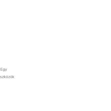
 Egy
 eszközök