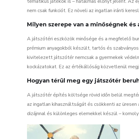
tematikus játékok is – hatalmas előnyt jelent. Az 
nem csak funkciót. Ez növeli az ingatlan iránti ker
Milyen szerepe van a minőségnek és 
A játszótéri eszközök minősége és a megfelelő bur
prémium anyagokból készült, tartós és szabványos 
kivitelezett játszótér nemcsak a gyermekek védelm
kockázatokat. Ez az értékállóság közvetlenül megje
Hogyan térül meg egy játszótér beru
A játszótér építés költsége rövid időn belül megté
az ingatlan kihasználtságát és csökkenti az üresen á
dizájnnal és különleges elemekkel készül – komoly 