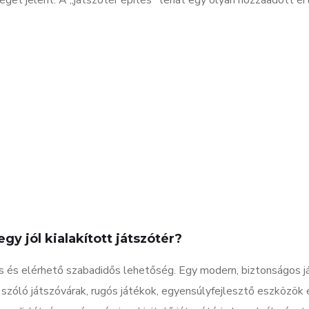
et jelent. A „játszótér építés” tehát egy olyan hozzáadott ér
gy jól kialakított játszótér?
s és elérhető szabadidős lehetőség. Egy modern, biztonságos j
szóló játszóvárak, rugós játékok, egyensúlyfejlesztő eszközök 