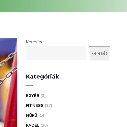
Keresés
Keresés
Kategóriák
EGYÉB
(8)
FITNESS
(17)
MŰFŰ
(14)
PADEL
(20)