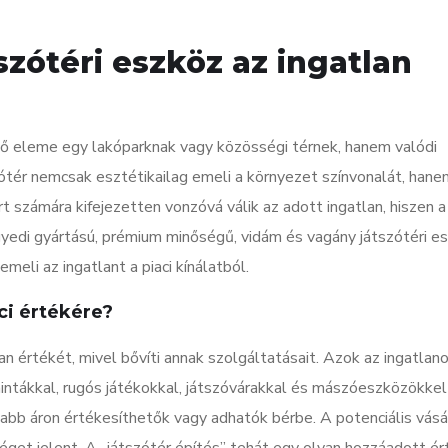
szótéri eszköz az ingatlan
tő eleme egy lakóparknak vagy közösségi térnek, hanem valódi
ótér nemcsak esztétikailag emeli a környezet színvonalát, hane
rt számára kifejezetten vonzóvá válik az adott ingatlan, hiszen a
yedi gyártású, prémium minőségű, vidám és vagány játszótéri e
meli az ingatlant a piaci kínálatból.
ci értékére?
an értékét, mivel bővíti annak szolgáltatásait. Azok az ingatlano
intákkal, rugós játékokkal, játszóvárakkal és mászóeszközökkel
abb áron értékesíthetők vagy adhatók bérbe. A potenciális vásá