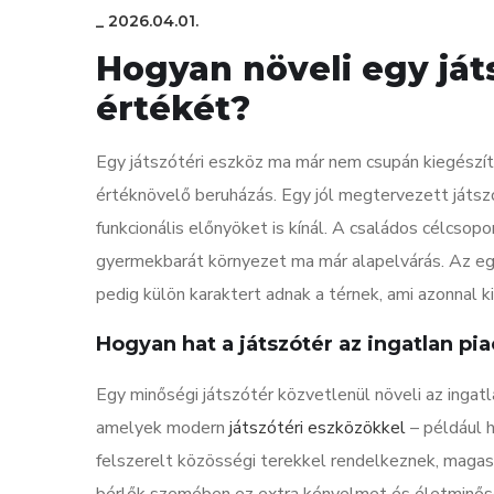
_
2026.04.01.
Hogyan növeli egy ját
értékét?
Egy játszótéri eszköz ma már nem csupán kiegészí
értéknövelő beruházás. Egy jól megtervezett játsz
funkcionális előnyöket is kínál. A családos célcsopo
gyermekbarát környezet ma már alapelvárás. Az eg
pedig külön karaktert adnak a térnek, ami azonnal kie
Hogyan hat a játszótér az ingatlan pia
Egy minőségi játszótér közvetlenül növeli az ingatl
amelyek modern
játszótéri eszközökkel
– például h
felszerelt közösségi terekkel rendelkeznek, magas