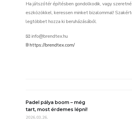
Ha játszótér építésben gondolkodik, vagy szeretné 
eszközökkel, keressen minket bizalommal! Szakértő
legtöbbet hozza ki beruházásából.
📧
info@brendtex.hu
🌐
https://brendtex.com/
Padel pálya boom – még
tart, most érdemes lépni!
2026.03.26.