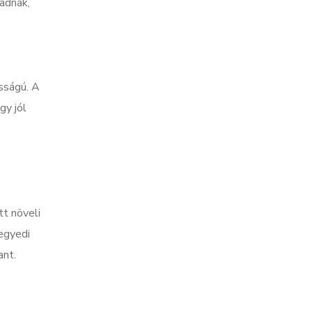
 adnak,
sságú. A
gy jól
tt növeli
 egyedi
ant.