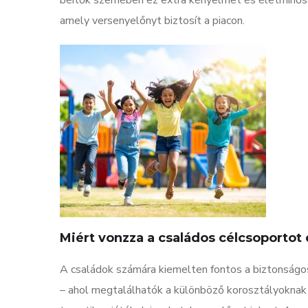
bérlők szemében ez extra kényelmet és életminőség
amely versenyelőnyt biztosít a piacon.
Miért vonzza a családos célcsoportot e
A családok számára kiemelten fontos a biztonságo
– ahol megtalálhatók a különböző korosztályoknak 