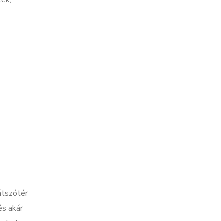
ték,
átszótér
és akár