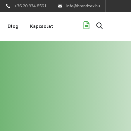
+36 20 934 8561
info@brendtex.hu
Blog
Kapcsolat