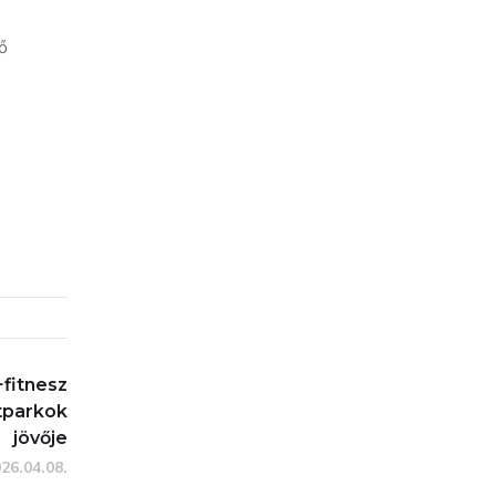
ő
fitnesz
tparkok
jövője
26.04.08.