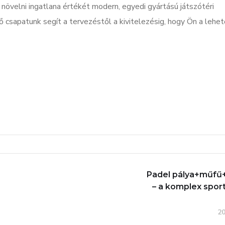
növelni ingatlana értékét modern, egyedi gyártású játszótéri
 csapatunk segít a tervezéstől a kivitelezésig, hogy Ön a lehet
Padel pálya+műfű+
– a komplex spor
20