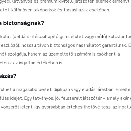
egyedi, látványos és prémium kivitelű játszótéri elemek élményt
esletet, különösen lakóparkok és társasházak esetében.
a biztonságnak?
kolat (például ütéscsillapító gumifelület vagy
műfű
) kulcsfonto
eszközök hosszú távon biztonságos használatot garantálnak. E
ét szolgálja, hanem az üzemeltető számára is csökkenti a
lenik az ingatlan értékében is.
házás?
rülhet a magasabb bérleti díjakban vagy eladási árakban. Emelle
llás idejét. Egy látványos, jól felszerelt játszótér – amely akár
vonzerőt jelent, így gyorsabban értékesíthetővé teszi az ingatl