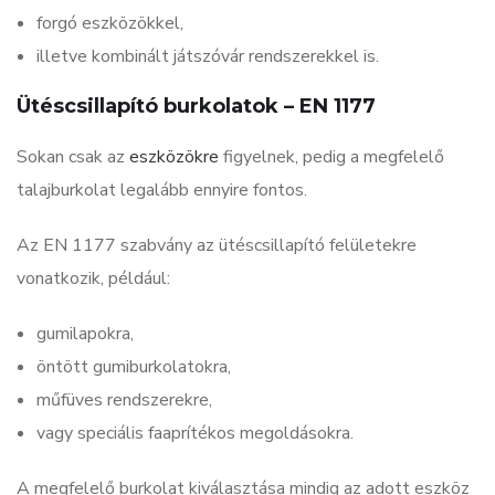
forgó eszközökkel,
illetve kombinált játszóvár rendszerekkel is.
Ütéscsillapító burkolatok – EN 1177
Sokan csak az
eszközökre
figyelnek, pedig a megfelelő
talajburkolat legalább ennyire fontos.
Az EN 1177 szabvány az ütéscsillapító felületekre
vonatkozik, például:
gumilapokra,
öntött gumiburkolatokra,
műfüves rendszerekre,
vagy speciális faaprítékos megoldásokra.
A megfelelő burkolat kiválasztása mindig az adott eszköz