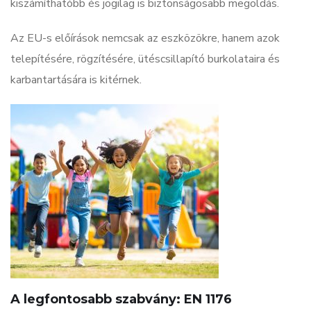
kiszámíthatóbb és jogilag is biztonságosabb megoldás.
Az EU-s előírások nemcsak az eszközökre, hanem azok
telepítésére, rögzítésére, ütéscsillapító burkolataira és
karbantartására is kitérnek.
A legfontosabb szabvány: EN 1176