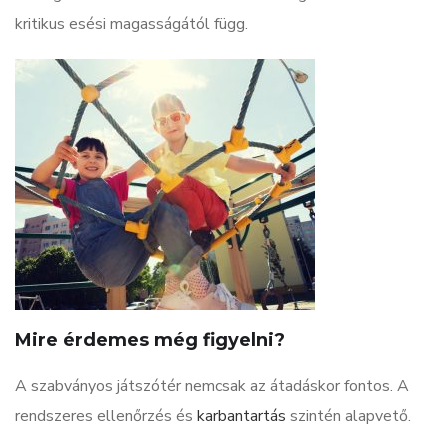
kritikus esési magasságától függ.
Mire érdemes még figyelni?
A szabványos játszótér nemcsak az átadáskor fontos. A
rendszeres ellenőrzés és
karbantartás
szintén alapvető.