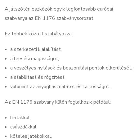
A játszótéri eszközök egyik legfontosabb európai
szabványa az EN 1176 szabványsorozat.
Ez többek között szabályozza:
a szerkezeti kialakítást,
a leesési magasságot,
a veszélyes nyílások és beszorulási pontok elkerülését,
a stabilitást és rögzítést,
valamint az anyaghasználatot és tartósságot.
Az EN 1176 szabvány külön foglalkozik például:
hintákkal,
csúszdákkal,
köteles játékokkal,