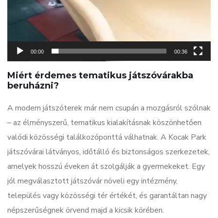
00:00
00:36
Miért érdemes tematikus játszóvárakba
beruházni?
A modern játszóterek már nem csupán a mozgásról szólnak
– az élményszerű, tematikus kialakításnak köszönhetően
valódi közösségi találkozóponttá válhatnak. A Kocak Park
játszóvárai látványos, időtálló és biztonságos szerkezetek,
amelyek hosszú éveken át szolgálják a gyermekeket. Egy
jól megválasztott játszóvár növeli egy intézmény,
település vagy közösségi tér értékét, és garantáltan nagy
népszerűségnek örvend majd a kicsik körében.