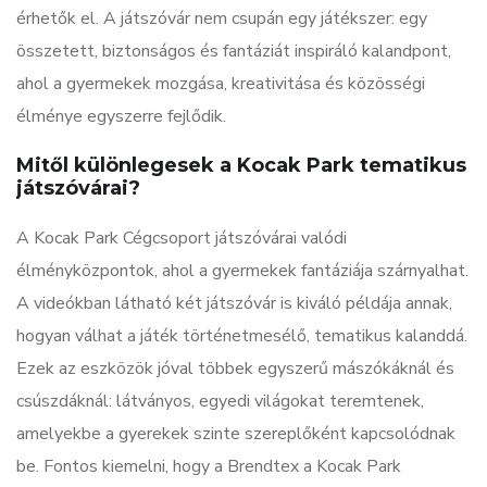
érhetők el. A játszóvár nem csupán egy játékszer: egy
összetett, biztonságos és fantáziát inspiráló kalandpont,
ahol a gyermekek mozgása, kreativitása és közösségi
élménye egyszerre fejlődik.
Mitől különlegesek a Kocak Park tematikus
játszóvárai?
A Kocak Park Cégcsoport játszóvárai valódi
élményközpontok, ahol a gyermekek fantáziája szárnyalhat.
A videókban látható két játszóvár is kiváló példája annak,
hogyan válhat a játék történetmesélő, tematikus kalanddá.
Ezek az eszközök jóval többek egyszerű mászókáknál és
csúszdáknál: látványos, egyedi világokat teremtenek,
amelyekbe a gyerekek szinte szereplőként kapcsolódnak
be. Fontos kiemelni, hogy a Brendtex a Kocak Park