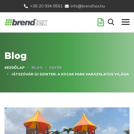
+36 20 934 8561
info@brendtex.hu
Blog
KEZDŐLAP
BLOG
EGYÉB
JÁTSZÓVÁR ÚJ SZINTEN: A KOCAK PARK VARÁZSLATOS VILÁGA