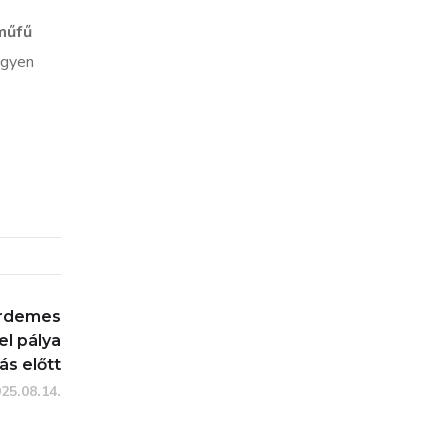
műfű
egyen
érdemes
el pálya
ás előtt
25.08.14.