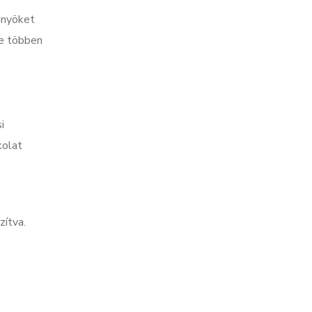
őnyöket
re többen
i
kolat
zítva.