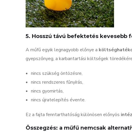
5. Hosszú távú befektetés kevesebb f
A műfű egyik legnagyobb előnye a
költséghaték
gyepszőnyeg, a karbantartási költségek töredékére
nincs szükség öntözésre,
nincs rendszeres fűnyírás,
nincs gyomirtás,
nincs újratelepítés évente.
Ez a fajta fenntarthatóság különösen előnyös
inté
Összegzés: a műfű nemcsak alternatí