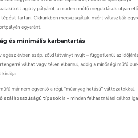
kialakított agility pályáról, a modern műfű megoldások olyan el
lépést tartani. Cikkünkben megvizsgáljuk, miért választják egy
ortpályán egyaránt.
ság és minimális karbantartás
egész évben szép, zöld látványt nyújt – függetlenül az időjárás
sártengerré válhat vagy télen elbarnul, addig a minőségi műfű bur
kínálja.
műfű már nem egyenlő a régi, “műanyag hatású” változatokkal.
ző szálhosszúságú típusok
is – minden felhasználási célhoz iga