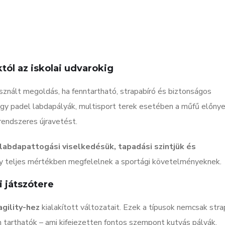
któl az iskolai udvarokig
znált megoldás, ha fenntartható, strapabíró és biztonságos
 vagy padel labdapályák, multisport terek esetében a műfű előnye
endszeres újravetést.
labdapattogási viselkedésük, tapadási szintjük és
így teljes mértékben megfelelnek a sportági követelményeknek.
i játszótere
agility-hez
kialakított változatait. Ezek a típusok nemcsak stra
 tarthatók – ami kifejezetten fontos szempont kutyás pályák,