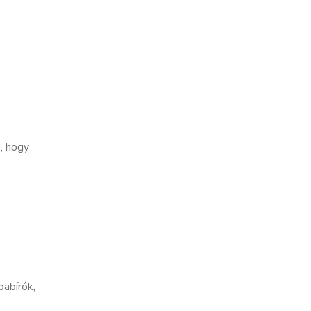
, hogy
pabírók,