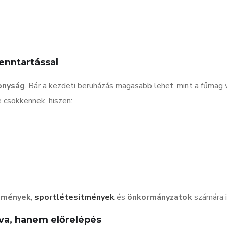
enntartással
onyság
. Bár a kezdeti beruházás magasabb lehet, mint a fűmag 
 csökkennek, hiszen:
zmények
,
sportlétesítmények
és
önkormányzatok
számára i
va, hanem előrelépés