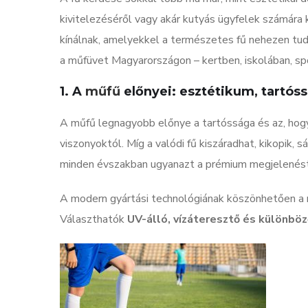
kivitelezéséről vagy akár kutyás ügyfelek számára 
kínálnak, amelyekkel a természetes fű nehezen tud 
a műfüvet Magyarországon – kertben, iskolában, sp
1. A
műfű
előnyei: esztétikum, tartós
A műfű legnagyobb előnye a tartóssága és az, hogy 
viszonyoktól. Míg a valódi fű kiszáradhat, kikopik, 
minden évszakban ugyanazt a prémium megjelenést 
A modern gyártási technológiának köszönhetően a 
Választhatók
UV-álló, vízáteresztő és különbö