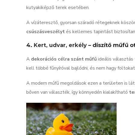
kutyakiképző terek esetében.
A vízáteresztő, gyorsan száradó rétegeknek kösz
csúszásveszélyt
és kellemes tapintást biztosítan
4.
Kert, udvar, erkély
– díszítő műfű o
A
dekorációs célra szánt műfű
ideális választás
kell többé fűnyíróval bajlódni, és nem hagy foltoka
A modern műfű megoldások ezen a területen is lát
bőven van választék, így könnyedén kialakítható
te