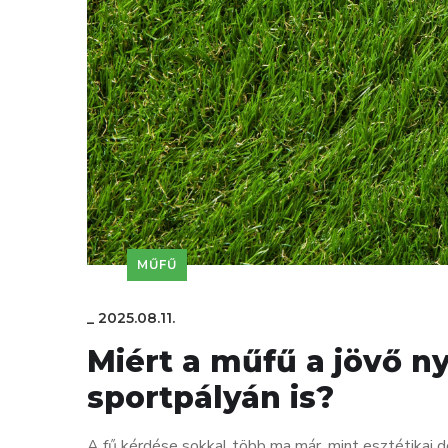
MŰFŰ
_
2025.08.11.
Miért a műfű a jövő n
sportpályán is?
A fű kérdése sokkal több ma már, mint esztétikai 