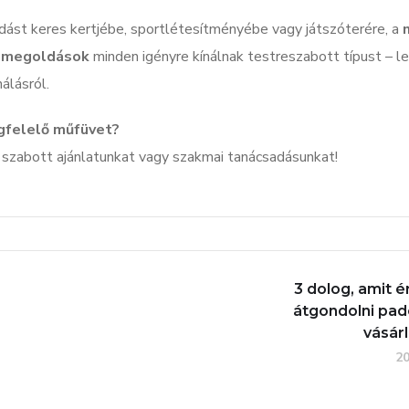
dást keres kertjébe, sportlétesítményébe vagy játszóterére, a
 megoldások
minden igényre kínálnak testreszabott típust – l
álásról.
egfelelő műfüvet?
e szabott ajánlatunkat vagy szakmai tanácsadásunkat!
3 dolog, amit 
átgondolni pad
vásárl
20