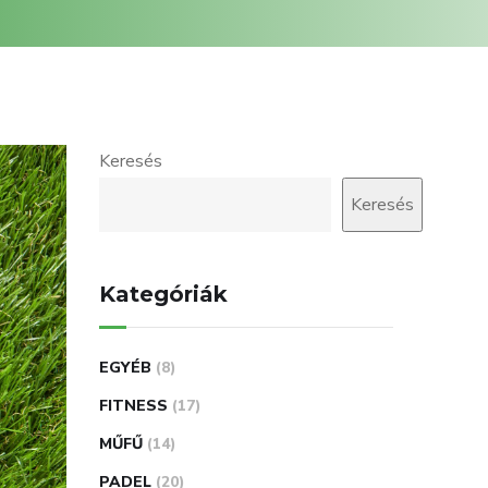
Keresés
Keresés
Kategóriák
EGYÉB
(8)
FITNESS
(17)
MŰFŰ
(14)
PADEL
(20)