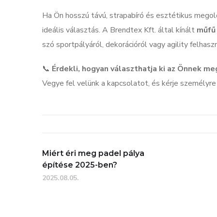
Ha Ön hosszú távú, strapabíró és esztétikus megol
ideális választás. A Brendtex Kft. által kínált
műfű
szó sportpályáról, dekorációról vagy agility felhaszn
📞
Érdekli, hogyan választhatja ki az Önnek m
Vegye fel velünk a kapcsolatot, és kérje személyr
Miért éri meg padel pálya
építése 2025-ben?
2025.08.05.