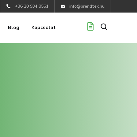
+36 20 934 8561
info@brendtex.hu
Blog
Kapcsolat