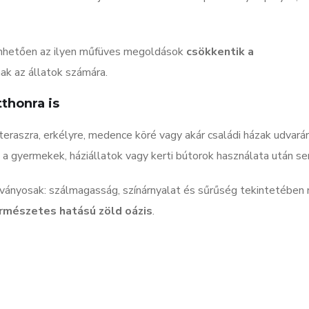
önhetően az ilyen műfüves megoldások
csökkentik a
ak az állatok számára.
tthonra is
 teraszra, erkélyre, medence köré vagy akár családi házak udvará
t a gyermekek, háziállatok vagy kerti bútorok használata után se
ványosak: szálmagasság, színárnyalat és sűrűség tekintetében
rmészetes hatású zöld oázis
.