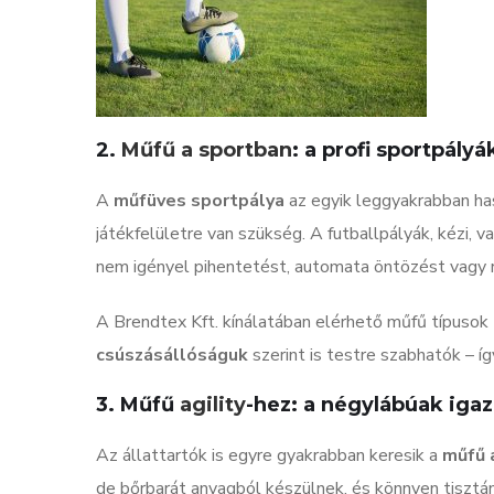
2.
Műfű a sportban
: a profi sportpályá
A
műfüves sportpálya
az egyik leggyakrabban has
játékfelületre van szükség. A futballpályák, kézi,
nem igényel pihentetést, automata öntözést vagy r
A Brendtex Kft. kínálatában elérhető műfű típusok
csúszásállóságuk
szerint is testre szabhatók – 
3. Műfű
agility
-hez: a négylábúak igaz
Az állattartók is egyre gyakrabban keresik a
műfű 
de bőrbarát anyagból készülnek, és könnyen tisztán