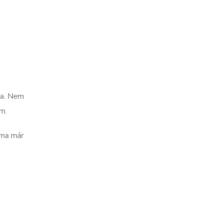
ra. Nem
m.
 ma már