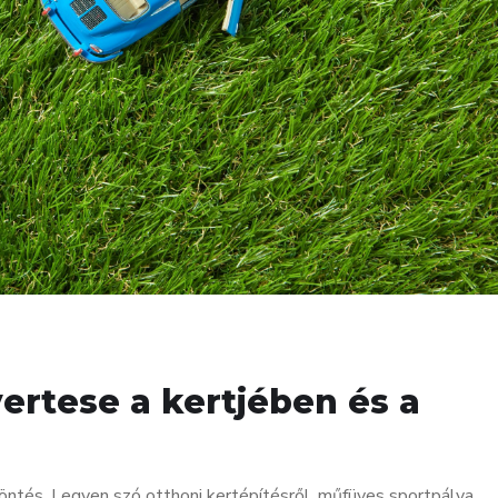
yertese a kertjében és a
döntés. Legyen szó otthoni kertépítésről, műfüves sportpálya