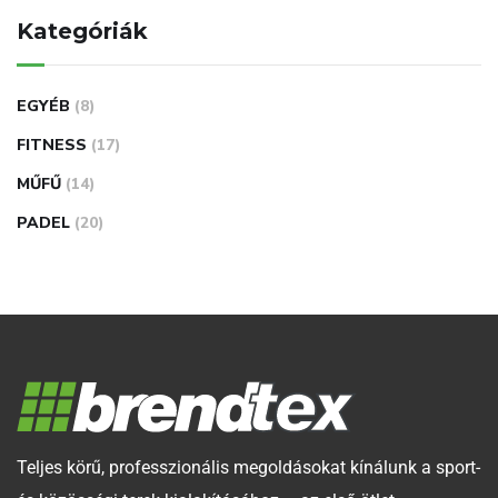
Kategóriák
EGYÉB
(8)
FITNESS
(17)
MŰFŰ
(14)
PADEL
(20)
Teljes körű, professzionális megoldásokat kínálunk a sport-