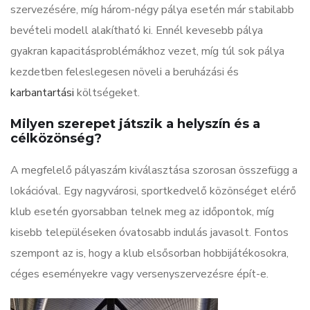
szervezésére, míg három-négy pálya esetén már stabilabb
bevételi modell alakítható ki. Ennél kevesebb pálya
gyakran kapacitásproblémákhoz vezet, míg túl sok pálya
kezdetben feleslegesen növeli a beruházási és
karbantartási
költségeket.
Milyen szerepet játszik a helyszín és a
célközönség?
A megfelelő pályaszám kiválasztása szorosan összefügg a
lokációval. Egy nagyvárosi, sportkedvelő közönséget elérő
klub esetén gyorsabban telnek meg az időpontok, míg
kisebb településeken óvatosabb indulás javasolt. Fontos
szempont az is, hogy a klub elsősorban hobbijátékosokra,
céges eseményekre vagy versenyszervezésre épít-e.