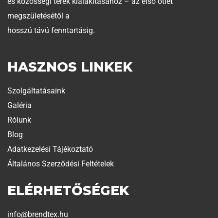
és közösségi terek kialakításához – az első ötlet
megszületésétől a
hosszú távú fenntartásig.
HASZNOS LINKEK
Szolgáltatásaink
Galéria
Rólunk
Blog
Adatkezelési Tájékoztató
Általános Szerződési Feltételek
ELÉRHETŐSÉGEK
info@brendtex.hu