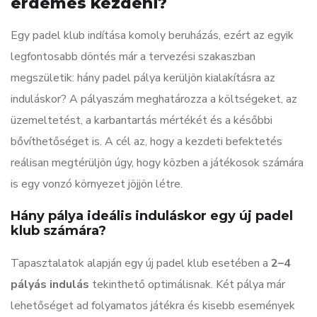
érdemes kezdeni?
Egy padel klub indítása komoly beruházás, ezért az egyik
legfontosabb döntés már a tervezési szakaszban
megszületik: hány padel pálya kerüljön kialakításra az
induláskor? A pályaszám meghatározza a költségeket, az
üzemeltetést, a karbantartás mértékét és a későbbi
bővíthetőséget is. A cél az, hogy a kezdeti befektetés
reálisan megtérüljön úgy, hogy közben a játékosok számára
is egy vonzó környezet jöjjön létre.
Hány pálya ideális induláskor egy új padel
klub számára?
Tapasztalatok alapján egy új padel klub esetében a
2–4
pályás indulás
tekinthető optimálisnak. Két pálya már
lehetőséget ad folyamatos játékra és kisebb események