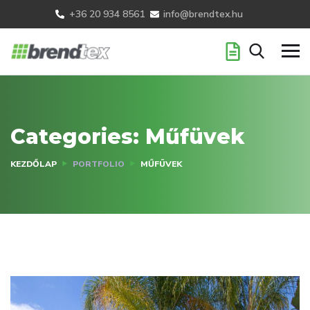
+36 20 934 8561
info@brendtex.hu
Categories:
Műfüvek
KEZDŐLAP
PORTFOLIO
MŰFÜVEK