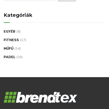
Kategóriák
EGYÉB
(8)
FITNESS
(17)
MŰFŰ
(14)
PADEL
(20)