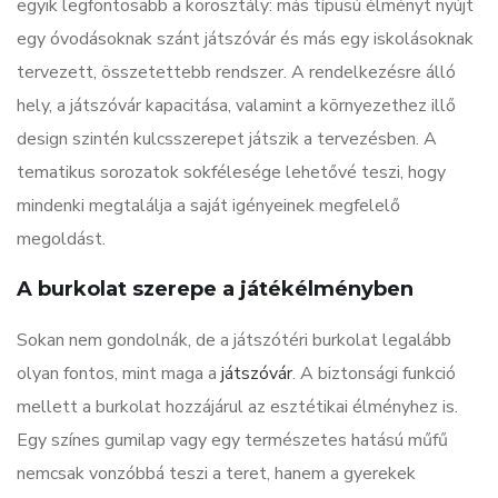
egyik legfontosabb a korosztály: más típusú élményt nyújt
egy óvodásoknak szánt játszóvár és más egy iskolásoknak
tervezett, összetettebb rendszer. A rendelkezésre álló
hely, a játszóvár kapacitása, valamint a környezethez illő
design szintén kulcsszerepet játszik a tervezésben. A
tematikus sorozatok sokfélesége lehetővé teszi, hogy
mindenki megtalálja a saját igényeinek megfelelő
megoldást.
A burkolat szerepe a játékélményben
Sokan nem gondolnák, de a játszótéri burkolat legalább
olyan fontos, mint maga a
játszóvár
. A biztonsági funkció
mellett a burkolat hozzájárul az esztétikai élményhez is.
Egy színes gumilap vagy egy természetes hatású műfű
nemcsak vonzóbbá teszi a teret, hanem a gyerekek