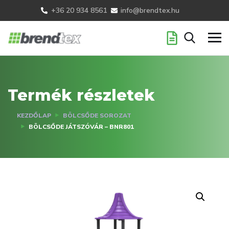
+36 20 934 8561
info@brendtex.hu
Termék részletek
KEZDŐLAP
BÖLCSŐDE SOROZAT
BÖLCSŐDE JÁTSZÓVÁR – BNR801