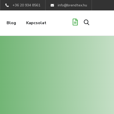
+36 20 934 8561
info@brendtex.hu
Blog
Kapcsolat