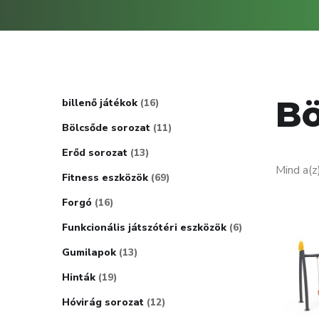
Bö
billenő játékok
16
Bölcsőde sorozat
11
Erőd sorozat
13
Mind a(z
Fitness eszközök
69
Forgó
16
Funkcionális játszótéri eszközök
6
Gumilapok
13
Hinták
19
Hóvirág sorozat
12