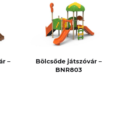
ár –
Bölcsőde játszóvár –
BNR803