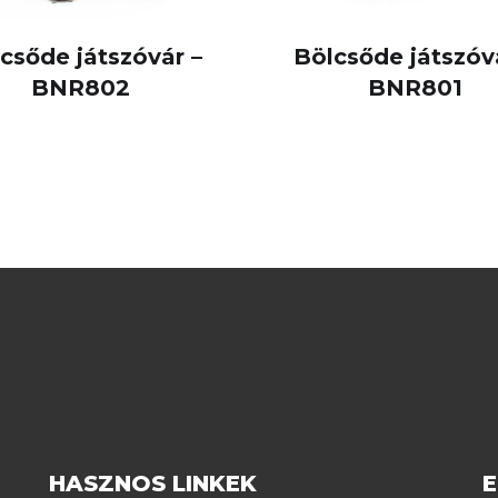
csőde játszóvár –
Bölcsőde játszóv
BNR802
BNR801
HASZNOS LINKEK