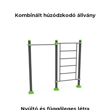
Kombinált húzódzkodó állvány
Nyújtó és függőleges létra