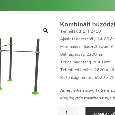
Kombinált húzódz
Termékkód: BFP2410
Ajánlott korosztály: 14-65 év
Maximális felhasználószám: 6 
Belmagasság: 2200 mm
Teljes magasság: 2640 mm
Telepítési terület: 2820 × 
Biztonsági terület: 5820 × 
Amennyiben .dwg f
ájlra is 
Megjegyzés rovatban tudja j
AJÁNLATK