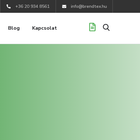
+36 20 934 8561
info@brendtex.hu
Blog
Kapcsolat