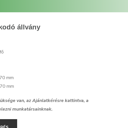
kodó állvány
fő
4670 mm
7670 mm
szüksége van, az Ajánlatkérésre kattintva, a
elezni munkatársainknak.
ÉRÉS