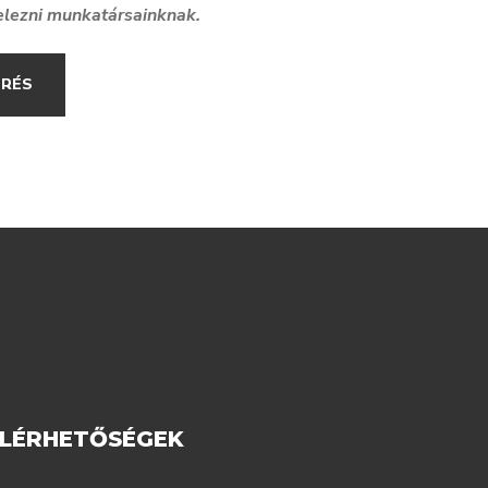
elezni munkatársainknak.
ÉRÉS
ELÉRHETŐSÉGEK