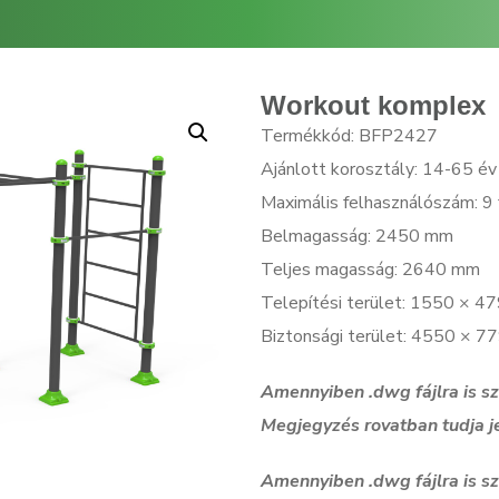
Workout komplex
Termékkód: BFP2427
Ajánlott korosztály: 14-65 év
Maximális felhasználószám: 9 
Belmagasság: 2450 mm
Teljes magasság: 2640 mm
Telepítési terület: 1550 × 
Biztonsági terület: 4550 × 
Amennyiben .dwg f
ájlra is 
Megjegyzés rovatban tudja j
Amennyiben .dwg f
ájlra is 