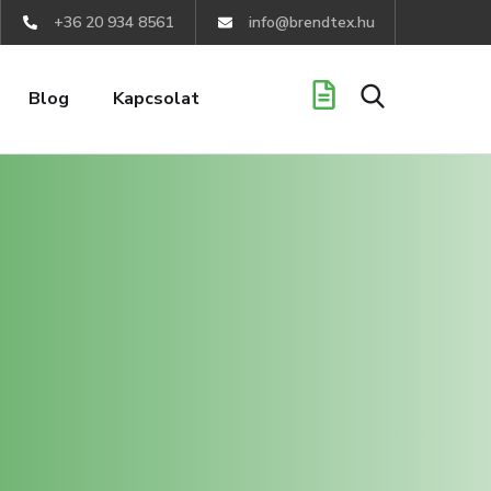
+36 20 934 8561
info@brendtex.hu
Blog
Kapcsolat