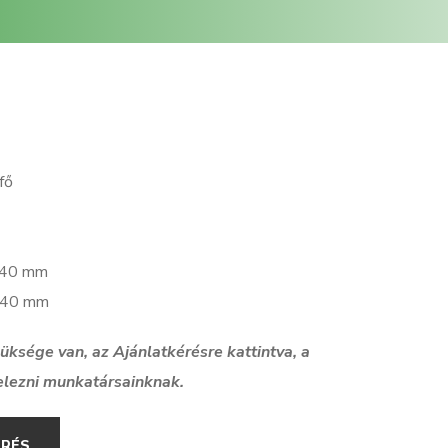
fő
2940 mm
5940 mm
szüksége van, az Ajánlatkérésre kattintva, a
elezni munkatársainknak.
ÉRÉS