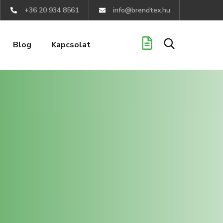
+36 20 934 8561
info@brendtex.hu
Blog
Kapcsolat