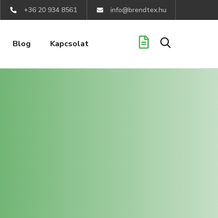
+36 20 934 8561
info@brendtex.hu
Blog
Kapcsolat