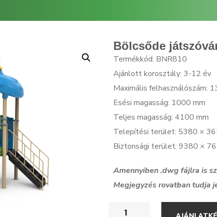
Bölcsőde játszóvá
Termékkód: BNR810
Ajánlott korosztály: 3-12 év
Maximális felhasználószám: 1
Esési magasság: 1000 mm
Teljes magasság: 4100 mm
Telepítési terület: 5380 × 
Biztonsági terület: 9380 × 
Amennyiben .dwg f
ájlra is 
Megjegyzés rovatban tudja j
AJÁNLATK