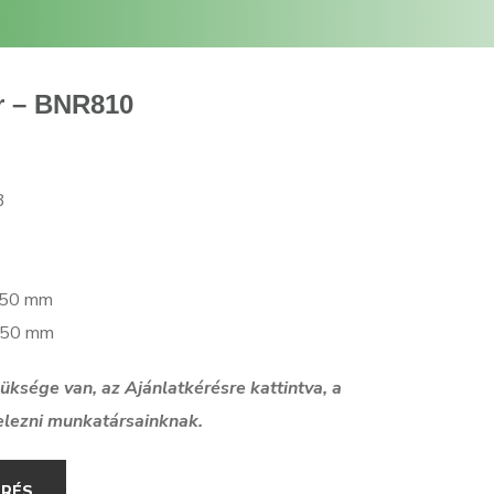
r – BNR810
3
3650 mm
7650 mm
szüksége van, az Ajánlatkérésre kattintva, a
elezni munkatársainknak.
ÉRÉS