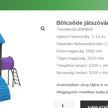
Bölcsőde játszóvá
Termékkód: BNR809
Ajánlott korosztály: 3-12 év
Maximális felhasználószám: 1
Esési magasság: 1000 mm
Teljes magasság: 3520 mm
Telepítési terület: 5200 × 
Biztonsági terület: 9200 × 
Amennyiben .dwg f
ájlra is 
Megjegyzés rovatban tudja j
AJÁNLATK