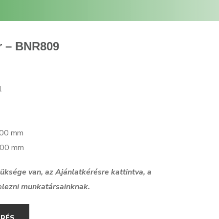
r – BNR809
1
2600 mm
6600 mm
szüksége van, az Ajánlatkérésre kattintva, a
elezni munkatársainknak.
ÉRÉS