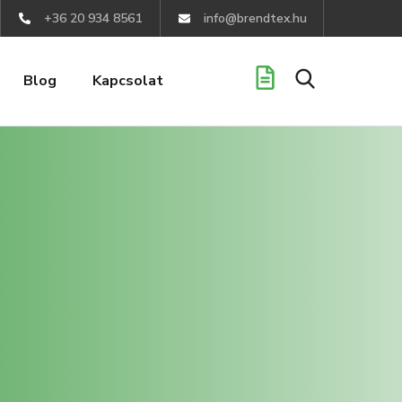
+36 20 934 8561
info@brendtex.hu
Blog
Kapcsolat