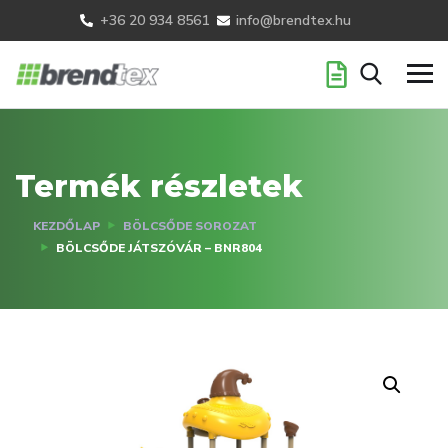
+36 20 934 8561
info@brendtex.hu
Termék részletek
KEZDŐLAP
BÖLCSŐDE SOROZAT
BÖLCSŐDE JÁTSZÓVÁR – BNR804